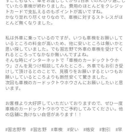
すこともなく、車をお渡ししてから1日家でのんびり過ごし
ていたら車検が終わりました。費用のほとんどをクレジッ
トカードで支払えるのもポイントが高いですね。
かなり至れり尽くせりなので、車検に対するストレスがほ
とんど無くなりました。
私は外車に乗っているのですが、いつも車検をお願いして
いるところの料金が高いため、他に安いところは無いかと
思い探していました。でも習志野で外車の車検を受けてく
れるところってなかなか無いんですよね。
そんな時にインターネットで「車検のカードックトウホ
ウ」さんを見つけ相談してみたところ、外車でもお引き受
けして頂けるとのことで、見積りをお願いするといつもお
願いしているところよりも断然安くて驚きました。
次回も車検のカードックトウホウさんにお願いしたいと思
います。
お客様より大好評していただいておりますので、ぜひ一度
車検のカードックトウホウでご予約してみてください。他
の店舗に負けない自信があります！！
#習志野市 #習志野 #車検 #安い #格安 #割引 #早